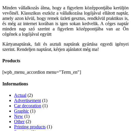
Minden vállalkozás álma, hogy a figyelem középpontjába kerüljön
vevőinél. Klasszikus eszköz a vállalkozása logójával ellátott naptár,
amely azon kívül, hogy remek üzleti gesztus, rendkívül praktikus is,
és még az internet korában is igen sokan kedvelik. A céges naptár
minden nap szó szerint a figyelem középpontjába van az Ön
cégének a logójával együtt
Kártyanaptárak, fali és asztali naptárak gyártása egyedi igényei
szerint. Rendeljen naptárat, kérjen ajánlatot még ma!
Products
[wpb_menu_accordion menu="Term_en"]
Informations
Actual
(2)
Advertisement
(1)
Car decoration
(1)
Graphic
(1)
New
(1)
Other
(2)
Printing products
(1)