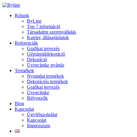
Rólunk
ByLine
Top 7 információ
Társadalmi szerepvállalás
Karrier, állásajánlatok
Referenciák
Grafikai tervezés
Gépjárműdekoráció
Dekoráció
Üvegcímke gyártás
Termékek
Nyomdai termékek
Dekorációs termékek
Grafikai tervezés
Üvegcímke
Bélyegzők
Blog
Kapcsolat
Ügyfélszolgálat
Kapcsolat
Impresszum