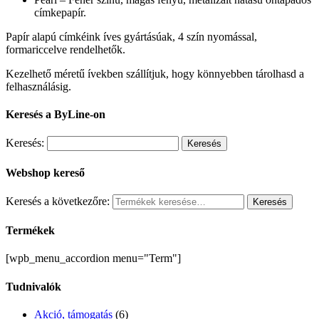
címkepapír.
Papír alapú címkéink íves gyártásúak, 4 szín nyomással,
formariccelve rendelhetők.
Kezelhető méretű ívekben szállítjuk, hogy könnyebben tárolhasd a
felhasználásig.
Keresés a ByLine-on
Keresés:
Webshop kereső
Keresés a következőre:
Keresés
Termékek
[wpb_menu_accordion menu="Term"]
Tudnivalók
Akció, támogatás
(6)