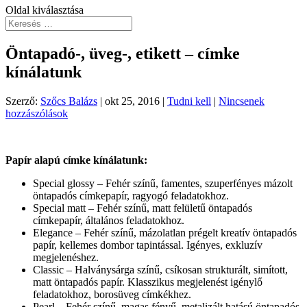
Oldal kiválasztása
Öntapadó-, üveg-, etikett – címke
kínálatunk
Szerző:
Szőcs Balázs
|
okt 25, 2016
|
Tudni kell
|
Nincsenek
hozzászólások
Papír alapú címke kínálatunk:
Special glossy – Fehér színű, famentes, szuperfényes mázolt
öntapadós címkepapír, ragyogó feladatokhoz.
Special matt – Fehér színű, matt felületű öntapadós
címkepapír, általános feladatokhoz.
Elegance – Fehér színű, mázolatlan prégelt kreatív öntapadós
papír, kellemes dombor tapintással. Igényes, exkluzív
megjelenéshez.
Classic – Halványsárga színű, csíkosan strukturált, simított,
matt öntapadós papír. Klasszikus megjelenést igénylő
feladatokhoz, borosüveg címkékhez.
Pearl – Fehér színű, magas fényű, metalizált hatású öntapadós