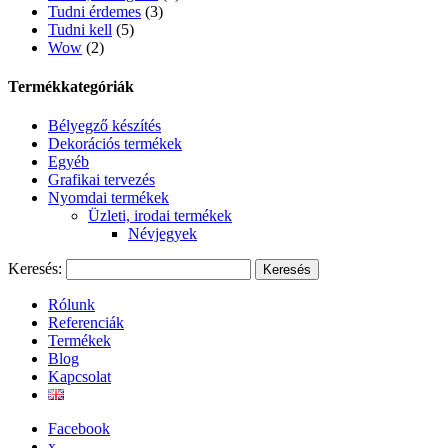
Tudni érdemes
(3)
Tudni kell
(5)
Wow
(2)
Termékkategóriák
Bélyegző készítés
Dekorációs termékek
Egyéb
Grafikai tervezés
Nyomdai termékek
Üzleti, irodai termékek
Névjegyek
Keresés:
Rólunk
Referenciák
Termékek
Blog
Kapcsolat
Facebook
x